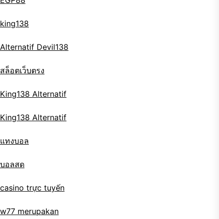
king138
Alternatif Devil138
สล็อตเว็บตรง
King138 Alternatif
King138 Alternatif
แทงบอล
บอลสด
casino trực tuyến
w77 merupakan