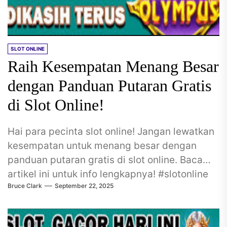
SLOT ONLINE
Raih Kesempatan Menang Besar
dengan Panduan Putaran Gratis
di Slot Online!
Hai para pecinta slot online! Jangan lewatkan
kesempatan untuk menang besar dengan
panduan putaran gratis di slot online. Baca
artikel ini untuk info lengkapnya! #slotonline
Bruce Clark
September 22, 2025
#putarangratis