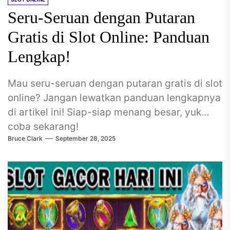
Seru-Seruan dengan Putaran
Gratis di Slot Online: Panduan
Lengkap!
Mau seru-seruan dengan putaran gratis di slot
online? Jangan lewatkan panduan lengkapnya
di artikel ini! Siap-siap menang besar, yuk
coba sekarang!
Bruce Clark
September 28, 2025