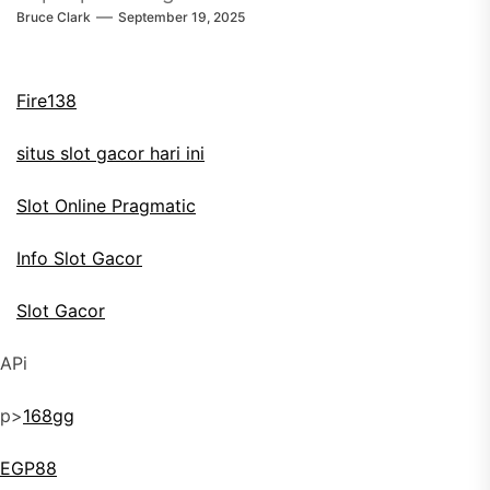
Bruce Clark
September 19, 2025
Fire138
situs slot gacor hari ini
Slot Online Pragmatic
Info Slot Gacor
Slot Gacor
APi
p>
168gg
EGP88