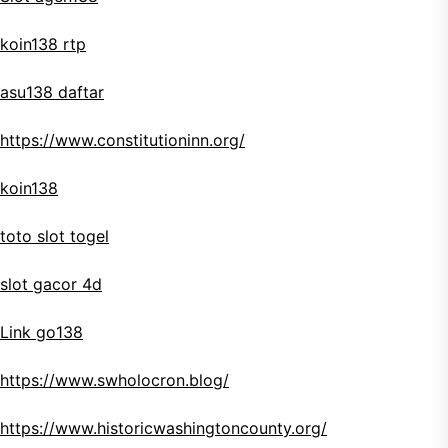
koin138 rtp
asu138 daftar
https://www.constitutioninn.org/
koin138
toto slot togel
slot gacor 4d
Link go138
https://www.swholocron.blog/
https://www.historicwashingtoncounty.org/