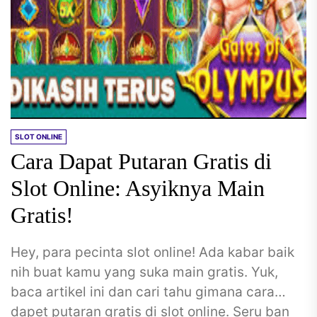
SLOT ONLINE
Cara Dapat Putaran Gratis di
Slot Online: Asyiknya Main
Gratis!
Hey, para pecinta slot online! Ada kabar baik
nih buat kamu yang suka main gratis. Yuk,
baca artikel ini dan cari tahu gimana cara
dapet putaran gratis di slot online. Seru ban