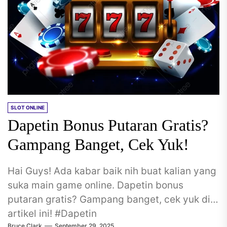
SLOT ONLINE
Dapetin Bonus Putaran Gratis?
Gampang Banget, Cek Yuk!
Hai Guys! Ada kabar baik nih buat kalian yang
suka main game online. Dapetin bonus
putaran gratis? Gampang banget, cek yuk di
artikel ini! #Dapetin
Bruce Clark
September 29, 2025