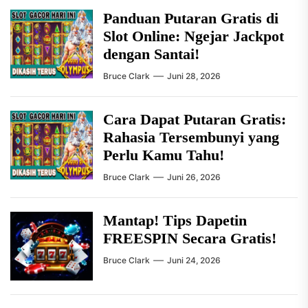
Panduan Putaran Gratis di
Slot Online: Ngejar Jackpot
dengan Santai!
Bruce Clark
Juni 28, 2026
Cara Dapat Putaran Gratis:
Rahasia Tersembunyi yang
Perlu Kamu Tahu!
Bruce Clark
Juni 26, 2026
Mantap! Tips Dapetin
FREESPIN Secara Gratis!
Bruce Clark
Juni 24, 2026