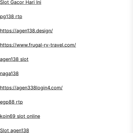
Slot Gacor Hari Ini
pg138 rtp
https://agen138.design/
https://www.frugal-rv-travel.com/
agen138 slot
naga138
https://agen338login4.com/
egp88 rtp
koin69 slot online
Slot agen138