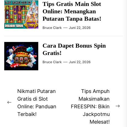
Tips Gratis Main Slot
Online: Menangkan
Putaran Tanpa Batas!
Bruce Clark
Juni 22, 2026
Cara Dapet Bonus Spin
Gratis!
Bruce Clark
Juni 22, 2026
Navigasi
Nikmati Putaran
Tips Ampuh
Gratis di Slot
Maksimalkan
pos
Previous
Online: Panduan
FREESPIN: Bikin
Ne
post:
Terbaik!
Jackpotmu
pos
Melesat!