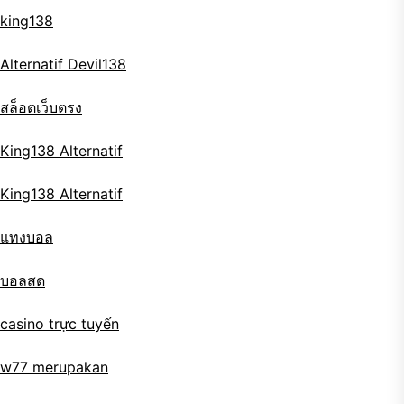
king138
Alternatif Devil138
สล็อตเว็บตรง
King138 Alternatif
King138 Alternatif
แทงบอล
บอลสด
casino trực tuyến
w77 merupakan