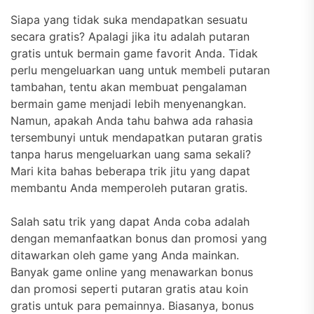
Siapa yang tidak suka mendapatkan sesuatu
secara gratis? Apalagi jika itu adalah putaran
gratis untuk bermain game favorit Anda. Tidak
perlu mengeluarkan uang untuk membeli putaran
tambahan, tentu akan membuat pengalaman
bermain game menjadi lebih menyenangkan.
Namun, apakah Anda tahu bahwa ada rahasia
tersembunyi untuk mendapatkan putaran gratis
tanpa harus mengeluarkan uang sama sekali?
Mari kita bahas beberapa trik jitu yang dapat
membantu Anda memperoleh putaran gratis.
Salah satu trik yang dapat Anda coba adalah
dengan memanfaatkan bonus dan promosi yang
ditawarkan oleh game yang Anda mainkan.
Banyak game online yang menawarkan bonus
dan promosi seperti putaran gratis atau koin
gratis untuk para pemainnya. Biasanya, bonus