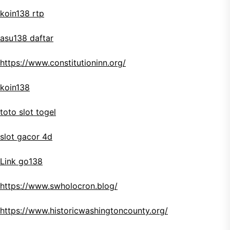
koin138 rtp
asu138 daftar
https://www.constitutioninn.org/
koin138
toto slot togel
slot gacor 4d
Link go138
https://www.swholocron.blog/
https://www.historicwashingtoncounty.org/