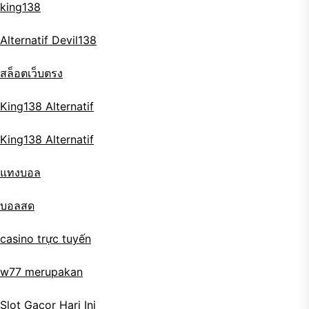
king138
Alternatif Devil138
สล็อตเว็บตรง
King138 Alternatif
King138 Alternatif
แทงบอล
บอลสด
casino trực tuyến
w77 merupakan
Slot Gacor Hari Ini