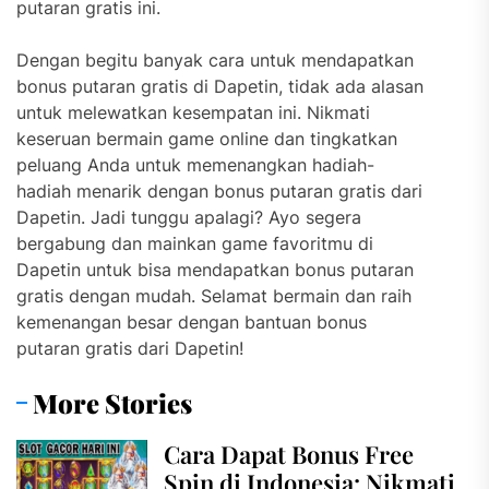
putaran gratis ini.
Dengan begitu banyak cara untuk mendapatkan
bonus putaran gratis di Dapetin, tidak ada alasan
untuk melewatkan kesempatan ini. Nikmati
keseruan bermain game online dan tingkatkan
peluang Anda untuk memenangkan hadiah-
hadiah menarik dengan bonus putaran gratis dari
Dapetin. Jadi tunggu apalagi? Ayo segera
bergabung dan mainkan game favoritmu di
Dapetin untuk bisa mendapatkan bonus putaran
gratis dengan mudah. Selamat bermain dan raih
kemenangan besar dengan bantuan bonus
putaran gratis dari Dapetin!
More Stories
Cara Dapat Bonus Free
Spin di Indonesia: Nikmati