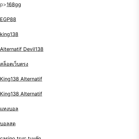
p>
168gg
EGP88
king138
Alternatif Devil138
สล็อตเว็บตรง
King138 Alternatif
King138 Alternatif
แทงบอล
บอลสด
casino trực tuyến