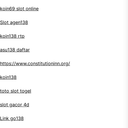
koin69 slot online
Slot agen138
koin138 rtp
asu138 daftar
https://www.constitutioninn.org/
koin138
toto slot togel
slot gacor 4d
Link go138