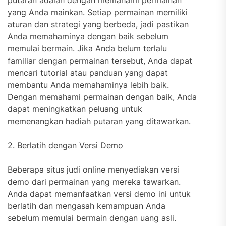
yang Anda mainkan. Setiap permainan memiliki
aturan dan strategi yang berbeda, jadi pastikan
Anda memahaminya dengan baik sebelum
memulai bermain. Jika Anda belum terlalu
familiar dengan permainan tersebut, Anda dapat
mencari tutorial atau panduan yang dapat
membantu Anda memahaminya lebih baik.
Dengan memahami permainan dengan baik, Anda
dapat meningkatkan peluang untuk
memenangkan hadiah putaran yang ditawarkan.
2. Berlatih dengan Versi Demo
Beberapa situs judi online menyediakan versi
demo dari permainan yang mereka tawarkan.
Anda dapat memanfaatkan versi demo ini untuk
berlatih dan mengasah kemampuan Anda
sebelum memulai bermain dengan uang asli.