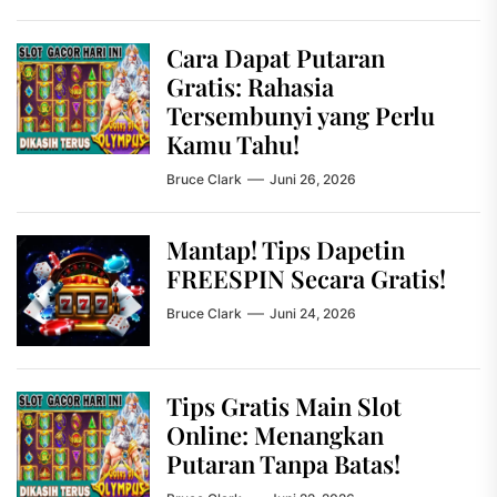
Cara Dapat Putaran
Gratis: Rahasia
Tersembunyi yang Perlu
Kamu Tahu!
Bruce Clark
Juni 26, 2026
Mantap! Tips Dapetin
FREESPIN Secara Gratis!
Bruce Clark
Juni 24, 2026
Tips Gratis Main Slot
Online: Menangkan
Putaran Tanpa Batas!