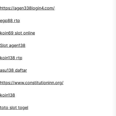
https://agen338login4.com/
egp88 rtp
koin69 slot online
Slot agen138
koin138 rtp
asu138 daftar
https://www.constitutioninn.org/
koin138
toto slot togel