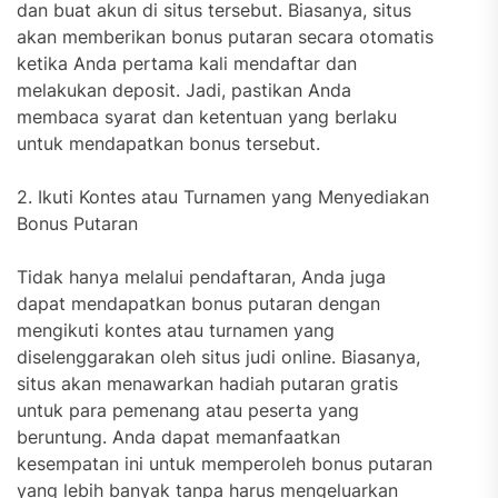
dan buat akun di situs tersebut. Biasanya, situs
akan memberikan bonus putaran secara otomatis
ketika Anda pertama kali mendaftar dan
melakukan deposit. Jadi, pastikan Anda
membaca syarat dan ketentuan yang berlaku
untuk mendapatkan bonus tersebut.
2. Ikuti Kontes atau Turnamen yang Menyediakan
Bonus Putaran
Tidak hanya melalui pendaftaran, Anda juga
dapat mendapatkan bonus putaran dengan
mengikuti kontes atau turnamen yang
diselenggarakan oleh situs judi online. Biasanya,
situs akan menawarkan hadiah putaran gratis
untuk para pemenang atau peserta yang
beruntung. Anda dapat memanfaatkan
kesempatan ini untuk memperoleh bonus putaran
yang lebih banyak tanpa harus mengeluarkan