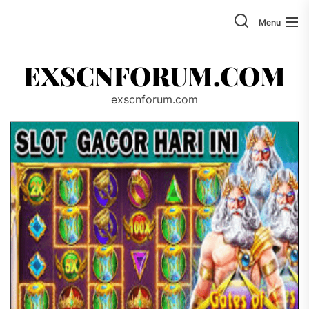
Skip
to
Menu
the
content
EXSCNFORUM.COM
exscnforum.com