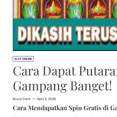
SLOT ONLINE
Cara Dapat Putara
Gampang Banget!
Bruce Clark
April 5, 2026
Cara Mendapatkan Spin Gratis di 