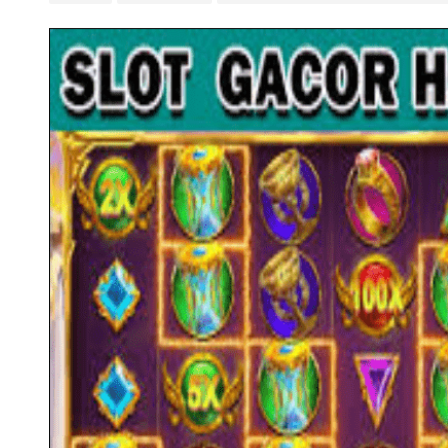
s Main Slot Online: Menangkan Putaran Tanpa Batas!
 Bonus Free Spin di Indonesia: Nikmati Putaran Gratis!
taran Gratis di Slot Online: Ngejar Jackpot dengan Santai!
 Putaran Gratis: Rahasia Tersembunyi yang Perlu Kamu Ta
ps Dapetin FREESPIN Secara Gratis!
s Main Slot Online: Menangkan Putaran Tanpa Batas!