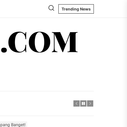
Trending News
.COM
hu!
mpang Banget!