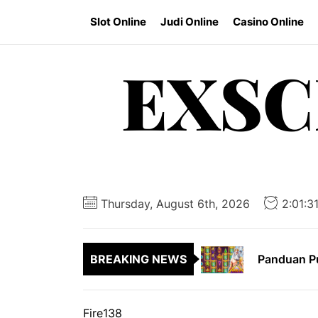
Skip
Slot Online
Judi Online
Casino Online
to
the
content
EXS
Tips Grati
Cara Dapat
Thursday, August 6th, 2026
2:01:3
Panduan Pu
BREAKING NEWS
Cara Dapat
Mantap! Ti
Fire138