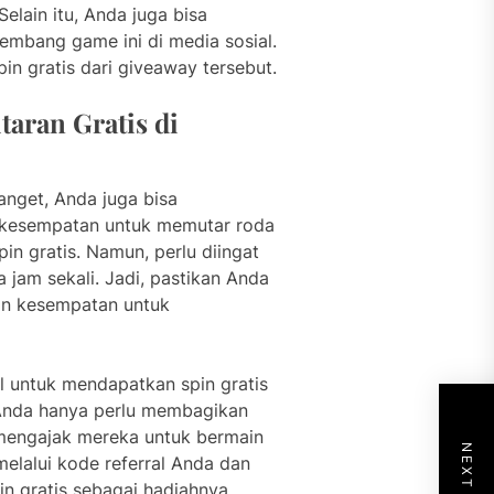
elain itu, Anda juga bisa
embang game ini di media sosial.
n gratis dari giveaway tersebut.
aran Gratis di
nget, Anda juga bisa
an kesempatan untuk memutar roda
n gratis. Namun, perlu diingat
 jam sekali. Jadi, pastikan Anda
an kesempatan untuk
al untuk mendapatkan spin gratis
Anda hanya perlu membagikan
mengajak mereka untuk bermain
elalui kode referral Anda dan
n gratis sebagai hadiahnya.