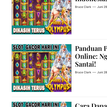
Bruce Clark
Juni 2
Panduan Pu
Online: Ng
Santai!
Bruce Clark
Juni 2
Cara Dapat