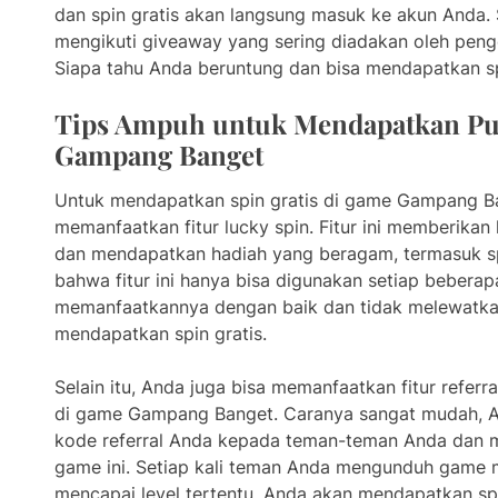
dan spin gratis akan langsung masuk ke akun Anda. S
mengikuti giveaway yang sering diadakan oleh peng
Siapa tahu Anda beruntung dan bisa mendapatkan spi
Tips Ampuh untuk Mendapatkan Put
Gampang Banget
Untuk mendapatkan spin gratis di game Gampang Ba
memanfaatkan fitur lucky spin. Fitur ini memberik
dan mendapatkan hadiah yang beragam, termasuk spi
bahwa fitur ini hanya bisa digunakan setiap beberapa
memanfaatkannya dengan baik dan tidak melewatk
mendapatkan spin gratis.
Selain itu, Anda juga bisa memanfaatkan fitur referr
di game Gampang Banget. Caranya sangat mudah, 
kode referral Anda kepada teman-teman Anda dan 
game ini. Setiap kali teman Anda mengunduh game m
mencapai level tertentu, Anda akan mendapatkan spi