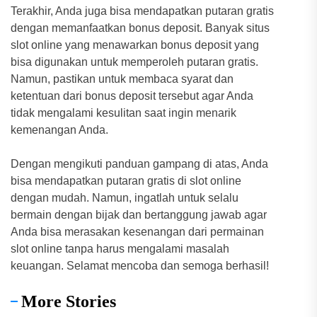
situs yang memberikan putaran gratis sebagai
hadiah untuk pemenang turnamen atau bagi
pemain yang berpartisipasi dalam promosi
tertentu. Jadi, pastikan untuk selalu memeriksa
situs slot online yang Anda mainkan agar tidak
melewatkan kesempatan untuk mendapatkan
putaran gratis.
Terakhir, Anda juga bisa mendapatkan putaran
gratis dengan memanfaatkan bonus deposit.
Banyak situs slot online yang menawarkan bonus
deposit yang bisa digunakan untuk memperoleh
putaran gratis. Namun, pastikan untuk membaca
syarat dan ketentuan dari bonus deposit tersebut
agar Anda tidak mengalami kesulitan saat ingin
menarik kemenangan Anda.
Dengan mengikuti panduan gampang di atas,
Anda bisa mendapatkan putaran gratis di slot