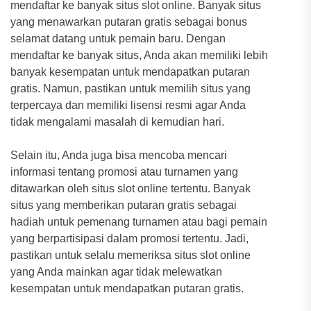
Cara Mendapatkan Putaran
Gratis yang Mudah di Slot Online
Salah satu cara paling mudah untuk
mendapatkan putaran gratis di slot online adalah
dengan mendaftar ke banyak situs slot online.
Banyak situs yang menawarkan putaran gratis
sebagai bonus selamat datang untuk pemain
baru. Dengan mendaftar ke banyak situs, Anda
akan memiliki lebih banyak kesempatan untuk
mendapatkan putaran gratis. Namun, pastikan
untuk memilih situs yang terpercaya dan memiliki
lisensi resmi agar Anda tidak mengalami masalah
di kemudian hari.
Selain itu, Anda juga bisa mencoba mencari
informasi tentang promosi atau turnamen yang
ditawarkan oleh situs slot online tertentu. Banyak