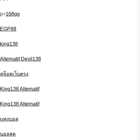
Fire138
situs slot gacor hari ini
Slot Online Pragmatic
Info Slot Gacor
Slot Gacor
APi
p>
168gg
EGP88
king138