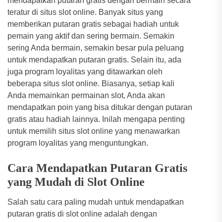
syarat dan ketentuan promosi tersebut agar
Anda tidak kecewa di kemudian hari.
Selain melalui promosi, Anda juga bisa
mendapatkan putaran gratis dengan bermain
secara teratur di situs slot online. Banyak situs
yang memberikan putaran gratis sebagai hadiah
untuk pemain yang aktif dan sering bermain.
Semakin sering Anda bermain, semakin besar
pula peluang untuk mendapatkan putaran gratis.
Selain itu, ada juga program loyalitas yang
ditawarkan oleh beberapa situs slot online.
Biasanya, setiap kali Anda memainkan permainan
slot, Anda akan mendapatkan poin yang bisa
ditukar dengan putaran gratis atau hadiah
lainnya. Inilah mengapa penting untuk memilih
situs slot online yang menawarkan program
loyalitas yang menguntungkan.