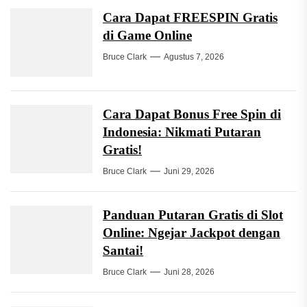
online dengan mudah. Namun, ingatlah untuk
selalu bermain dengan bijak dan bertanggung
jawab agar Anda bisa merasakan kesenangan
dari permainan slot online tanpa harus
mengalami masalah keuangan. Selamat mencoba
dan semoga berhasil!
More Stories
Cara Dapat FREESPIN
Gratis di Game Online
Bruce Clark
Agustus 7, 2026
Cara Dapat Bonus Free
Spin di Indonesia: Nikmati
Putaran Gratis!