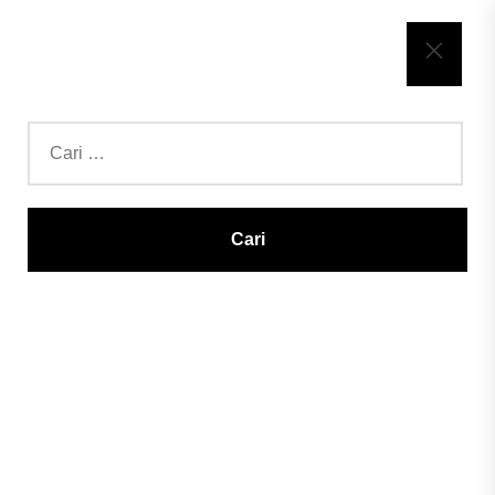
Skip
to
Menu
the
content
EXSCNFORUM.COM
exscnforum.com