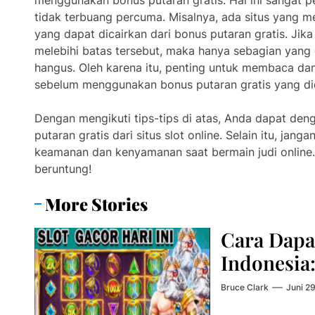
tidak terbuang percuma. Misalnya, ada situs yang
yang dapat dicairkan dari bonus putaran gratis. J
melebihi batas tersebut, maka hanya sebagian yang 
hangus. Oleh karena itu, penting untuk membaca d
sebelum menggunakan bonus putaran gratis yang di
Dengan mengikuti tips-tips di atas, Anda dapat d
putaran gratis dari situs slot online. Selain itu, jan
keamanan dan kenyamanan saat bermain judi onlin
beruntung!
More Stories
Cara Dapa
Indonesia:
Bruce Clark
Juni 2