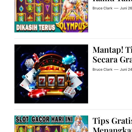
Bruce Clark
Juni 2
Mantap! T
Secara Gra
Bruce Clark
Juni 2
Tips Grati
Menangkan