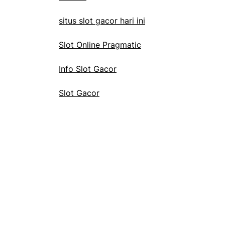
Panduan Pu
situs slot gacor hari ini
Cara Dapat
Slot Online Pragmatic
Mantap! Ti
Info Slot Gacor
Tips Grati
Slot Gacor