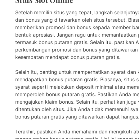
Setelah memilih situs yang tepat, langkah selanjut
dan bonus yang ditawarkan oleh situs tersebut. Biasa
memberikan promosi dan bonus kepada member ba
bentuk apresiasi. Jangan ragu untuk memanfaatkan 
termasuk bonus putaran gratis. Selain itu, pastikan 
perkembangan promosi dan bonus yang ditawarkan o
kesempatan mendapat bonus putaran gratis.
Selain itu, penting untuk memperhatikan syarat dan
mendapatkan bonus putaran gratis. Biasanya, situs 
syarat seperti melakukan deposit minimal atau mem
memperoleh bonus putaran gratis. Pastikan Anda me
mengajukan klaim bonus. Selain itu, perhatikan jug
ditentukan oleh situs. Jika Anda tidak memenuhi sy
bonus putaran gratis yang ditawarkan dapat hangus
Terakhir, pastikan Anda memahami dan mengikuti at
menggunakan bonus putaran gratis. Hal ini sangat p