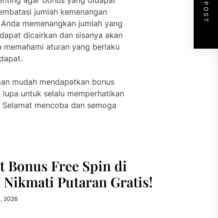
NEXT POST
 membatasi jumlah kemenangan
ika Anda memenangkan jumlah yang
dapat dicairkan dan sisanya akan
an memahami aturan yang berlaku
dapat.
engan mudah mendapatkan bonus
gan lupa untuk selalu memperhatikan
e. Selamat mencoba dan semoga
t Bonus Free Spin di
 Nikmati Putaran Gratis!
9, 2026