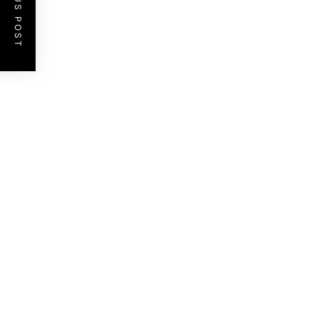
PREVIOUS POST