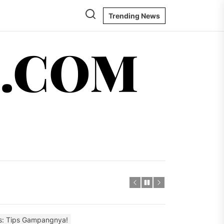
Trending News
.COM
hu!
is: Tips Gampangnya!