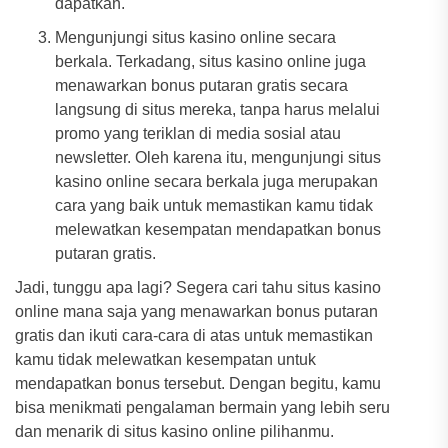
sosial mereka. Kamu bisa mengikuti akun
media sosial situs kasino online untuk tetap
update mengenai promo dan bonus yang
bisa kamu dapatkan.
Mengunjungi situs kasino online secara
berkala. Terkadang, situs kasino online juga
menawarkan bonus putaran gratis secara
langsung di situs mereka, tanpa harus
melalui promo yang teriklan di media sosial
atau newsletter. Oleh karena itu,
mengunjungi situs kasino online secara
berkala juga merupakan cara yang baik
untuk memastikan kamu tidak melewatkan
kesempatan mendapatkan bonus putaran
gratis.
Jadi, tunggu apa lagi? Segera cari tahu situs
kasino online mana saja yang menawarkan bonus
putaran gratis dan ikuti cara-cara di atas untuk