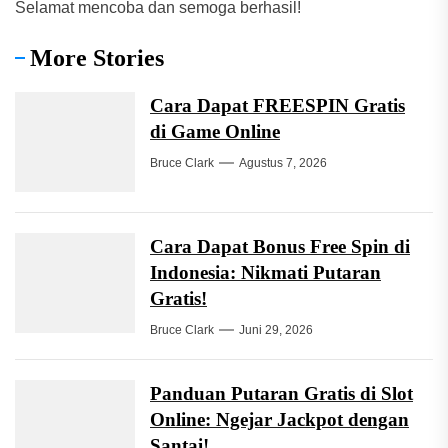
memastikan kamu tidak melewatkan kesempatan
untuk mendapatkan bonus tersebut. Dengan
begitu, kamu bisa menikmati pengalaman
bermain yang lebih seru dan menarik di situs
kasino online pilihanmu. Selamat mencoba dan
semoga berhasil!
More Stories
Cara Dapat FREESPIN
Gratis di Game Online
Bruce Clark
Agustus 7, 2026
Cara Dapat Bonus Free
Spin di Indonesia: Nikmati
Putaran Gratis!