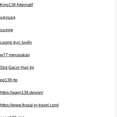
Alternatif Devil138
สล็อตเว็บตรง
King138 Alternatif
King138 Alternatif
แทงบอล
บอลสด
casino trực tuyến
w77 merupakan
Slot Gacor Hari Ini