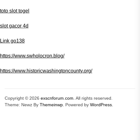
asu138 daftar
https://www.constitutioninn.org/
koin138
toto slot togel
slot gacor 4d
Link go138
https://www.swholocron.blog/
https://www.historicwashingtoncounty.org/