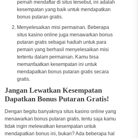
anggota baru yang berhasil mendaftar. Jadi,
jika kamu belum pernah mendaftar di situs
tersebut, ini adalah kesempatan yang baik
untuk mendapatkan bonus putaran gratis.
Menyelesaikan misi permainan. Beberapa
situs kasino online juga menawarkan bonus
putaran gratis sebagai hadiah untuk para
pemain yang berhasil menyelesaikan misi
tertentu dalam permainan. Kamu bisa
memanfaatkan kesempatan ini untuk
mendapatkan bonus putaran gratis secara
gratis.
Jangan Lewatkan Kesempatan
Dapatkan Bonus Putaran Gratis!
Dengan begitu banyaknya situs kasino online
yang menawarkan bonus putaran gratis, tentu
saja kamu tidak ingin melewatkan kesempatan