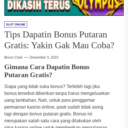
SLOT ONLINE
Tips Dapatin Bonus Putaran
Gratis: Yakin Gak Mau Coba?
Bruce Clark
Desember 3, 2025
Gimana Cara Dapatin Bonus
Putaran Gratis?
Siapa yang tidak suka bonus? Terlebih lagi jika
bonus tersebut diberikan tanpa harus
mengeluarkan uang tambahan. Nah, untuk para
penggemar permainan kasino online, pasti sudah
tidak asing lagi dengan bonus putaran gratis.
Bonus ini merupakan salah satu cara yang
dilakukan oleh situs kasino online untuk