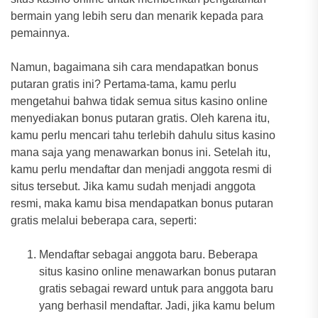
memberikan pengalaman bermain yang lebih
seru dan menarik kepada para pemainnya.
Namun, bagaimana sih cara mendapatkan bonus
putaran gratis ini? Pertama-tama, kamu perlu
mengetahui bahwa tidak semua situs kasino
online menyediakan bonus putaran gratis. Oleh
karena itu, kamu perlu mencari tahu terlebih
dahulu situs kasino mana saja yang menawarkan
bonus ini. Setelah itu, kamu perlu mendaftar dan
menjadi anggota resmi di situs tersebut. Jika
kamu sudah menjadi anggota resmi, maka kamu
bisa mendapatkan bonus putaran gratis melalui
beberapa cara, seperti:
Mendaftar sebagai anggota baru. Beberapa
situs kasino online menawarkan bonus
putaran gratis sebagai reward untuk para