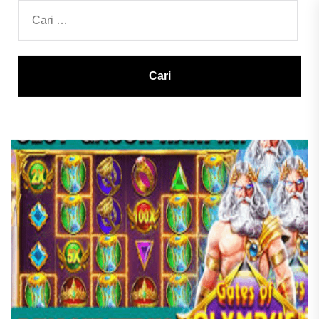
Skip
to
the
EXSCNFORUM.COM
content
exscnforum.com