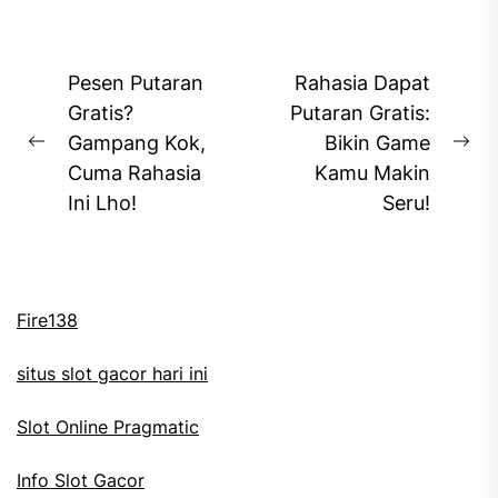
Navigasi
Pesen Putaran
Rahasia Dapat
pos
Gratis?
Putaran Gratis:
Gampang Kok,
Bikin Game
Previous
Ne
Cuma Rahasia
Kamu Makin
post:
pos
Ini Lho!
Seru!
Fire138
situs slot gacor hari ini
Slot Online Pragmatic
Info Slot Gacor