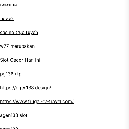
แทงบอล
บอลสด
casino trực tuyến
w77 merupakan
Slot Gacor Hari Ini
pg138 rtp
https://agen138.design/
https://www.frugal-rv-travel.com/
agen138 slot
naga138