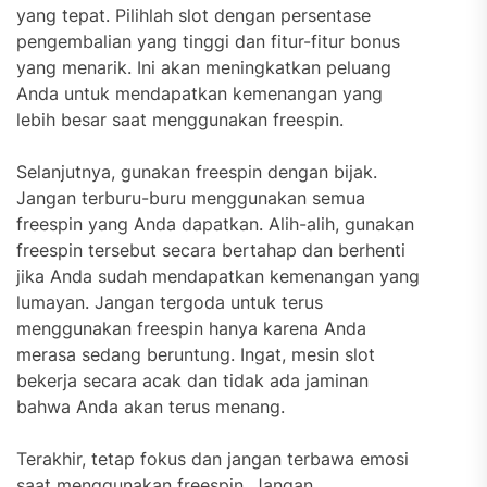
yang tepat. Pilihlah slot dengan persentase
pengembalian yang tinggi dan fitur-fitur bonus
yang menarik. Ini akan meningkatkan peluang
Anda untuk mendapatkan kemenangan yang
lebih besar saat menggunakan freespin.
Selanjutnya, gunakan freespin dengan bijak.
Jangan terburu-buru menggunakan semua
freespin yang Anda dapatkan. Alih-alih, gunakan
freespin tersebut secara bertahap dan berhenti
jika Anda sudah mendapatkan kemenangan yang
lumayan. Jangan tergoda untuk terus
menggunakan freespin hanya karena Anda
merasa sedang beruntung. Ingat, mesin slot
bekerja secara acak dan tidak ada jaminan
bahwa Anda akan terus menang.
Terakhir, tetap fokus dan jangan terbawa emosi
saat menggunakan freespin. Jangan