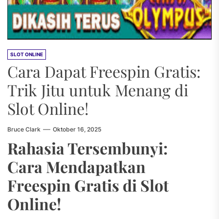
SLOT ONLINE
Cara Dapat Freespin Gratis:
Trik Jitu untuk Menang di
Slot Online!
Bruce Clark
Oktober 16, 2025
Rahasia Tersembunyi:
Cara Mendapatkan
Freespin Gratis di Slot
Online!