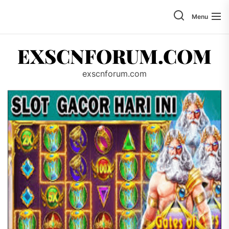
Skip
to
Menu
the
content
EXSCNFORUM.COM
exscnforum.com