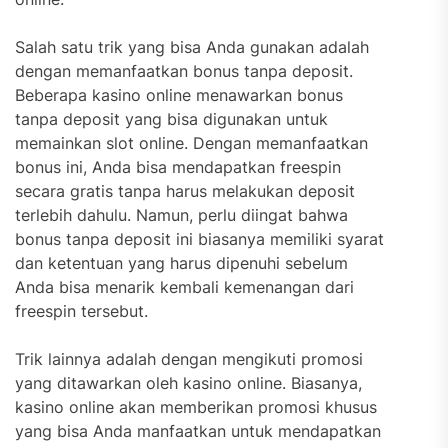
Salah satu trik yang bisa Anda gunakan adalah
dengan memanfaatkan bonus tanpa deposit.
Beberapa kasino online menawarkan bonus
tanpa deposit yang bisa digunakan untuk
memainkan slot online. Dengan memanfaatkan
bonus ini, Anda bisa mendapatkan freespin
secara gratis tanpa harus melakukan deposit
terlebih dahulu. Namun, perlu diingat bahwa
bonus tanpa deposit ini biasanya memiliki syarat
dan ketentuan yang harus dipenuhi sebelum
Anda bisa menarik kembali kemenangan dari
freespin tersebut.
Trik lainnya adalah dengan mengikuti promosi
yang ditawarkan oleh kasino online. Biasanya,
kasino online akan memberikan promosi khusus
yang bisa Anda manfaatkan untuk mendapatkan