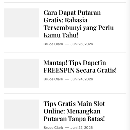
Cara Dapat Putaran
Gratis: Rahasia
Tersembunyi yang Perlu
Kamu Tahu!
Bruce Clark
Juni 26, 2026
Mantap! Tips Dapetin
FREESPIN Secara Gratis!
Bruce Clark
Juni 24, 2026
Tips Gratis Main Slot
Online: Menangkan
Putaran Tanpa Batas!
Bruce Clark
Juni 22, 2026