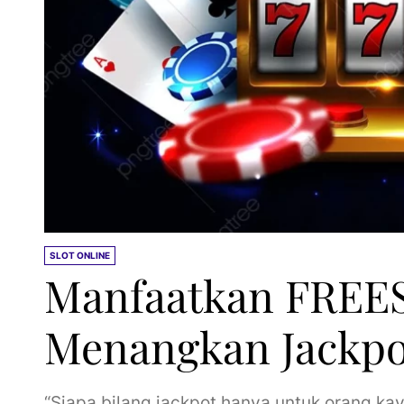
SLOT ONLINE
Manfaatkan FREE
Menangkan Jackpo
“Siapa bilang jackpot hanya untuk orang k